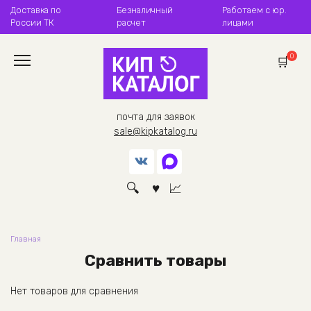
Перейти
Доставка по
Безналичный
Работаем с юр.
к
России ТК
расчет
лицами
содержанию
0
почта для заявок
sale@kipkatalog.ru
Главная
Сравнить товары
Нет товаров для сравнения