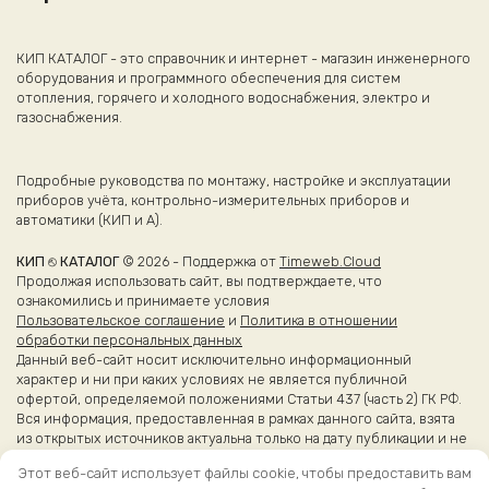
КИП КАТАЛОГ - это справочник и интернет - магазин инженерного
оборудования и программного обеспечения для систем
отопления, горячего и холодного водоснабжения, электро и
газоснабжения.
Подробные руководства по монтажу, настройке и эксплуатации
приборов учёта, контрольно-измерительных приборов и
автоматики (КИП и А).
КИП ⎋ КАТАЛОГ
© 2026 - Поддержка от
Timeweb.Cloud
Продолжая использовать сайт, вы подтверждаете, что
ознакомились и принимаете условия
Пользовательское соглашение
и
Политика в отношении
обработки персональных данных
Данный веб-сайт носит исключительно информационный
характер и ни при каких условиях не является публичной
офертой, определяемой положениями Статьи 437 (часть 2) ГК РФ.
Вся информация, предоставленная в рамках данного сайта, взята
из открытых источников актуальна только на дату публикации и не
является справочной.
Этот веб-сайт использует файлы cookie, чтобы предоставить вам
Более точные сведения об эксплуатации приборов вы можете