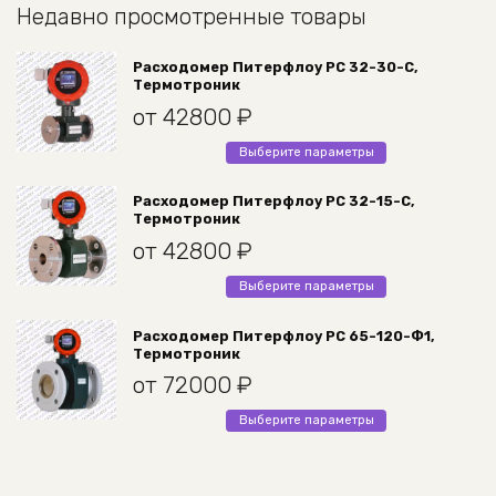
выбрать
Недавно просмотренные товары
на
странице
Расходомер Питерфлоу РС 32-30-С,
товара.
Термотроник
от
42800
₽
Этот
Выберите параметры
товар
имеет
Расходомер Питерфлоу РС 32-15-С,
Термотроник
несколько
вариаций.
от
42800
₽
Опции
Этот
Выберите параметры
можно
товар
выбрать
имеет
Расходомер Питерфлоу РС 65-120-Ф1,
на
Термотроник
несколько
странице
вариаций.
от
72000
₽
товара.
Опции
Этот
Выберите параметры
можно
товар
выбрать
имеет
на
несколько
странице