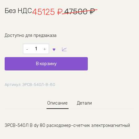
Первоначальная
Текущая
Без НДС
47500
₽
45125
₽
цена
цена:
составляла
45125 ₽.
Доступно для предзаказа
Количество
47500 ₽.
товара
Расходомер-
В корзину
счетчик
ЭРСВ-540
Л
Артикул:
ЭРСВ-540Л-В-80
В
Ду
80,
Описание
Детали
Взлет
ЭРСВ-540Л В dy 80 расходомер-счетчик электромагнитный