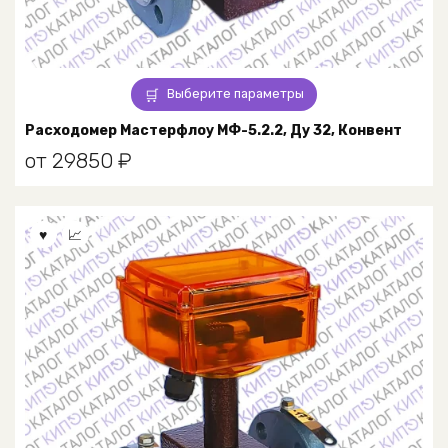
Этот
Выберите параметры
товар
имеет
Расходомер Мастерфлоу МФ-5.2.2, Ду 32, Конвент
несколько
от
29850
₽
вариаций.
Опции
можно
выбрать
на
странице
товара.