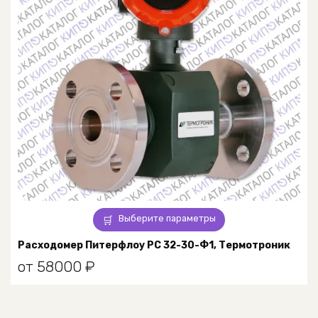
Этот
Выберите параметры
товар
имеет
Расходомер Питерфлоу РС 32-30-Ф1, Термотроник
несколько
от
58000
₽
вариаций.
Опции
можно