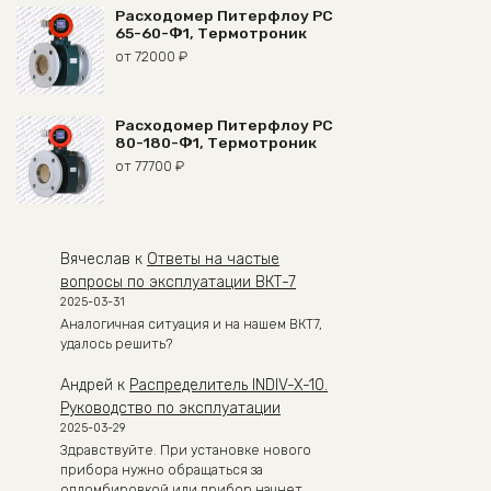
Расходомер Питерфлоу РС
65-60-Ф1, Термотроник
от
72000
₽
Расходомер Питерфлоу РС
80-180-Ф1, Термотроник
от
77700
₽
Вячеслав
к
Ответы на частые
вопросы по эксплуатации ВКТ-7
2025-03-31
Аналогичная ситуация и на нашем ВКТ7,
удалось решить?
Андрей
к
Распределитель INDIV-X-10.
Руководство по эксплуатации
2025-03-29
Здравствуйте. При установке нового
прибора нужно обращаться за
опломбировкой или прибор начнет