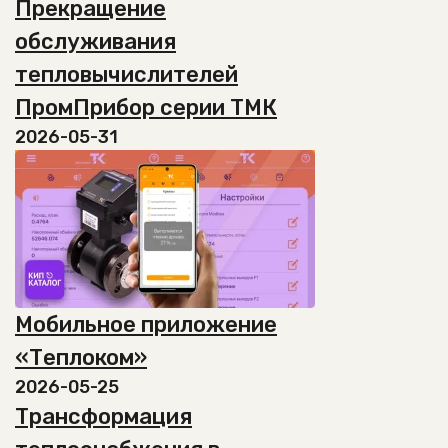
Прекращение
вариаций.
товара.
Опции
обслуживания
можно
тепловычислителей
выбрать
на
ПромПрибор серии ТМК
странице
2026-05-31
товара.
Мобильное приложение
«Теплоком»
2026-05-25
Трансформация