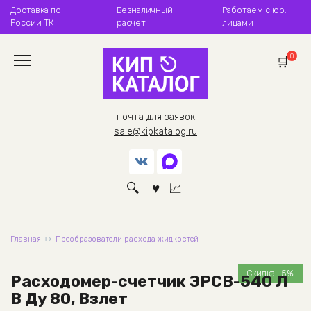
Перейти
Доставка по
Безналичный
Работаем с юр.
к
России ТК
расчет
лицами
содержанию
0
почта для заявок
sale@kipkatalog.ru
Главная
Преобразователи расхода жидкостей
Скидка -5%
Расходомер-счетчик ЭРСВ-540 Л
В Ду 80, Взлет