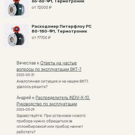
65-60-Ф1, Термотроник
от
72000
₽
Расходомер Питерфлоу РС
80-180-Ф1, Термотроник
от
77700
₽
Вячеслав
к
Ответы на частые
вопросы по эксплуатации ВКТ-7
2025-03-31
Аналогичная ситуация и на нашем ВКТ7,
удалось решить?
Андрей
к
Распределитель INDIV-X-10.
Руководство по эксплуатации
2025-03-29
Здравствуйте. При установке нового
прибора нужно обращаться за
опломбировкой или прибор начнет
работать?