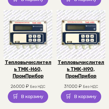
Тепловычислител
Тепловычислител
ь ТМК-Н60,
ь ТМК-Н90,
ПромПрибор
ПромПрибор
26000
₽
31000
₽
Без НДС
Без НДС
В корзину
В корзину