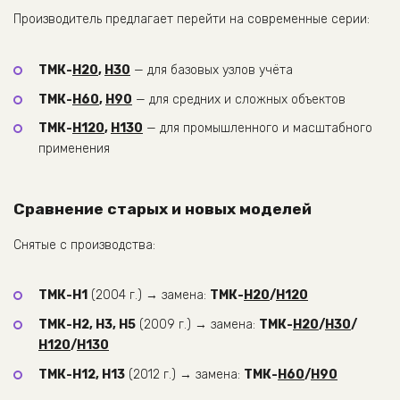
Производитель предлагает перейти на современные серии:
ТМК-
Н20
,
Н30
— для базовых узлов учёта
ТМК-
Н60
,
Н90
— для средних и сложных объектов
ТМК-
Н120
,
Н130
— для промышленного и масштабного
применения
Сравнение старых и новых моделей
Снятые с производства:
ТМК-Н1
(2004 г.) → замена:
ТМК-
Н20
/
Н120
ТМК-Н2, Н3, Н5
(2009 г.) → замена:
ТМК-
Н20
/
Н30
/
Н120
/
Н130
ТМК-Н12, Н13
(2012 г.) → замена:
ТМК-
Н60
/
Н90