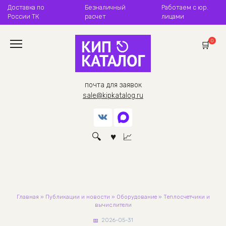
Перейти
Доставка по
Безналичный
Работаем с юр.
к
России ТК
расчет
лицами
содержанию
0
почта для заявок
sale@kipkatalog.ru
Главная
»
Публикации и новости
»
Оборудование
»
Теплосчетчики и
вычислители
2026-05-31