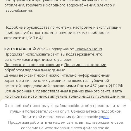
отопления, горячего и холодного водоснабжения, электро и
газоснабжения.
Подробные руководства по монтажу, настройке и эксплуатации
приборов учёта, контрольно-измерительных приборов и
автоматики (КИП и А).
КИП ⎋ КАТАЛОГ
© 2026 - Поддержка от
Timeweb.Cloud
Продолжая использовать сайт, вы подтверждаете, что
ознакомились и принимаете условия
Пользовательское соглашение
и
Политика в отношении
обработки персональных данных
Данный веб-сайт носит исключительно информационный
характер и ни при каких условиях не является публичной
офертой, определяемой положениями Статьи 437 (часть 2) ГК РФ.
Вся информация, предоставленная в рамках данного сайта, взята
из открытых источников актуальна только на дату публикации и не
является справочной.
Этот веб-сайт использует файлы cookie, чтобы предоставить вам
Более точные сведения об эксплуатации приборов вы можете
лучший пользовательский опыт. Ознакомьтесь с подробной
получить из оригинальных каталогов и руководств
Политикой использования файлов cookie
здесь
.
производителей.
Продолжая работать на нашем сайте, вы подтверждаете свое
согласие на использование всех файлов cookie.