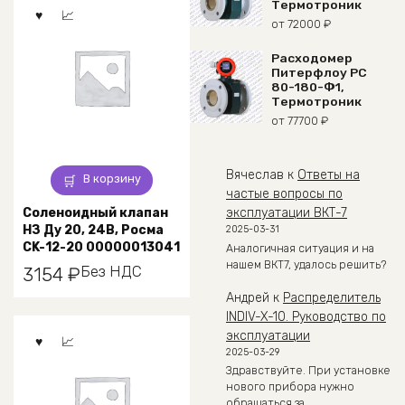
Термотроник
от
72000
₽
Расходомер
Питерфлоу РС
80-180-Ф1,
Термотроник
от
77700
₽
Вячеслав
к
Ответы на
В корзину
частые вопросы по
Соленоидный клапан
эксплуатации ВКТ-7
НЗ Ду 20, 24В, Росма
2025-03-31
CK-12-20 00000013041
Аналогичная ситуация и на
нашем ВКТ7, удалось решить?
Без НДС
3154
₽
Андрей
к
Распределитель
INDIV-X-10. Руководство по
эксплуатации
2025-03-29
Здравствуйте. При установке
нового прибора нужно
обращаться за