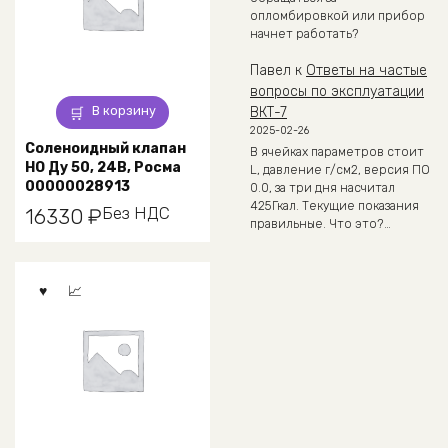
опломбировкой или прибор
начнет работать?
Павел
к
Ответы на частые
вопросы по эксплуатации
В корзину
ВКТ-7
2025-02-26
Соленоидный клапан
В ячейках параметров стоит
НО Ду 50, 24В, Росма
L, давление г/см2, версия ПО
00000028913
0.0, за три дня насчитал
425Гкал. Текущие показания
Без НДС
16330
₽
правильные. Что это?…