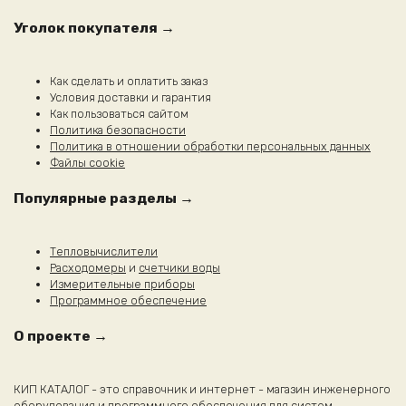
можно
выбрать
Уголок покупателя →
на
странице
товара.
Как сделать и оплатить заказ
Условия доставки и гарантия
Как пользоваться сайтом
Политика безопасности
Политика в отношении обработки персональных данных
Файлы cookie
Популярные разделы →
Тепловычислители
Расходомеры
и
счетчики воды
Измерительные приборы
Программное обеспечение
О проекте →
КИП КАТАЛОГ - это справочник и интернет - магазин инженерного
оборудования и программного обеспечения для систем