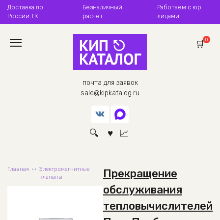
Перейти
Доставка по
Безналичный
Работаем с юр.
к
России ТК
расчет
лицами
содержанию
0
почта для заявок
sale@kipkatalog.ru
Главная
Электромагнитные
Прекращение
клапаны
обслуживания
тепловычислителей