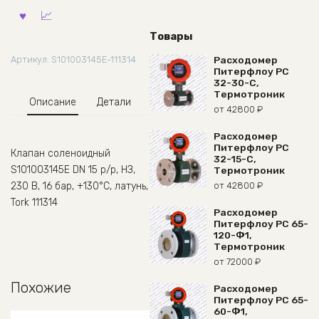
Товары
Расходомер
Артикул:
S101003145E-111314
Питерфлоу РС
32-30-С,
Термотроник
Описание
Детали
от
42800
₽
Расходомер
Питерфлоу РС
Клапан соленоидный
32-15-С,
S101003145E DN 15 р/р, НЗ,
Термотроник
от
42800
₽
230 В, 16 бар, +130°С, латунь,
Tork 111314
Расходомер
Питерфлоу РС 65-
120-Ф1,
Термотроник
от
72000
₽
Похожие
Расходомер
Питерфлоу РС 65-
60-Ф1,