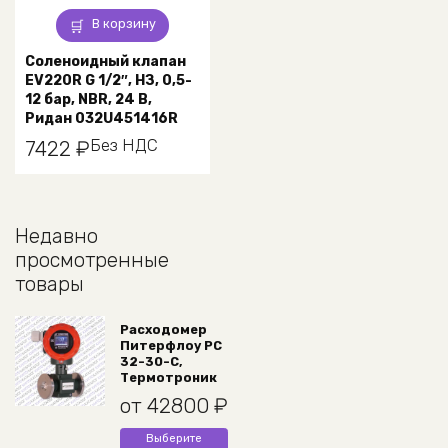
В корзину
Соленоидный клапан
EV220R G 1/2″, НЗ, 0,5-
12 бар, NBR, 24 В,
Ридан 032U451416R
Без НДС
7422
₽
Недавно
просмотренные
товары
Расходомер
Питерфлоу РС
32-30-С,
Термотроник
от
42800
₽
Этот
Выберите