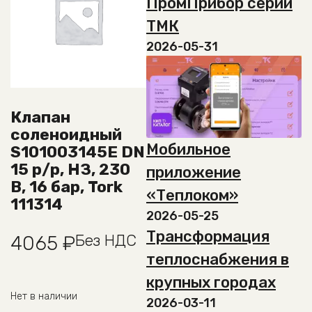
ПромПрибор серии
ТМК
2026-05-31
Клапан
соленоидный
Мобильное
S101003145E DN
15 р/р, НЗ, 230
приложение
В, 16 бар, Tork
«Теплоком»
111314
2026-05-25
Трансформация
Без НДС
4065
₽
теплоснабжения в
крупных городах
Нет в наличии
2026-03-11