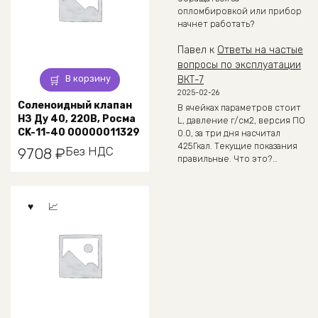
опломбировкой или прибор
начнет работать?
Павел
к
Ответы на частые
вопросы по эксплуатации
В корзину
ВКТ-7
2025-02-26
Соленоидный клапан
В ячейках параметров стоит
НЗ Ду 40, 220В, Росма
L, давление г/см2, версия ПО
CK-11-40 00000011329
0.0, за три дня насчитал
425Гкал. Текущие показания
Без НДС
9708
₽
правильные. Что это?…