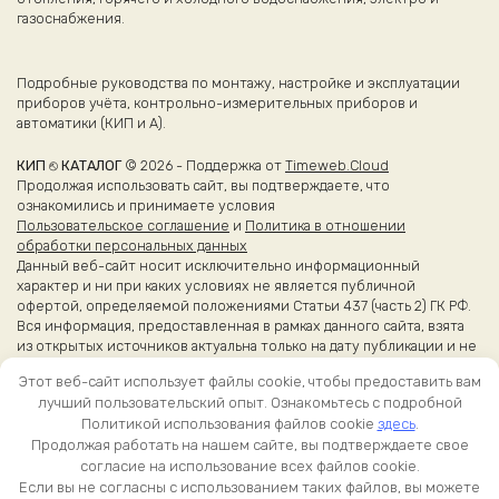
газоснабжения.
Подробные руководства по монтажу, настройке и эксплуатации
приборов учёта, контрольно-измерительных приборов и
автоматики (КИП и А).
КИП ⎋ КАТАЛОГ
© 2026 - Поддержка от
Timeweb.Cloud
Продолжая использовать сайт, вы подтверждаете, что
ознакомились и принимаете условия
Пользовательское соглашение
и
Политика в отношении
обработки персональных данных
Данный веб-сайт носит исключительно информационный
характер и ни при каких условиях не является публичной
офертой, определяемой положениями Статьи 437 (часть 2) ГК РФ.
Вся информация, предоставленная в рамках данного сайта, взята
из открытых источников актуальна только на дату публикации и не
является справочной.
Этот веб-сайт использует файлы cookie, чтобы предоставить вам
Более точные сведения об эксплуатации приборов вы можете
лучший пользовательский опыт. Ознакомьтесь с подробной
получить из оригинальных каталогов и руководств
Политикой использования файлов cookie
здесь
.
производителей.
Продолжая работать на нашем сайте, вы подтверждаете свое
согласие на использование всех файлов cookie.
Если вы не согласны с использованием таких файлов, вы можете