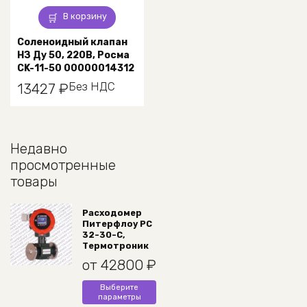
В корзину
Соленоидный клапан
НЗ Ду 50, 220В, Росма
CK-11-50 00000014312
Без НДС
13427
₽
Недавно
просмотренные
товары
Расходомер
Питерфлоу РС
32-30-С,
Термотроник
от
42800
₽
Этот
Выберите
параметры
товар