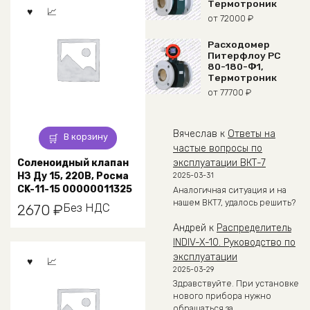
Термотроник
от
72000
₽
Расходомер
Питерфлоу РС
80-180-Ф1,
Термотроник
от
77700
₽
Вячеслав
к
Ответы на
В корзину
частые вопросы по
Соленоидный клапан
эксплуатации ВКТ-7
НЗ Ду 15, 220В, Росма
2025-03-31
CK-11-15 00000011325
Аналогичная ситуация и на
нашем ВКТ7, удалось решить?
Без НДС
2670
₽
Андрей
к
Распределитель
INDIV-X-10. Руководство по
эксплуатации
2025-03-29
Здравствуйте. При установке
нового прибора нужно
обращаться за