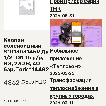
ПромПрибор серии
ТМК
2026-05-31
Клапан
соленоидный
Мобильное
S101303145V Ду
1/2" DN 15 р/р,
приложение
НЗ, 230 В, 40
«Теплоком»
бар, Tork 114482
2026-05-25
Трансформация
Без НДС
4862
₽
теплоснабжения в
крупных городах
Нет в наличии
2026-03-11