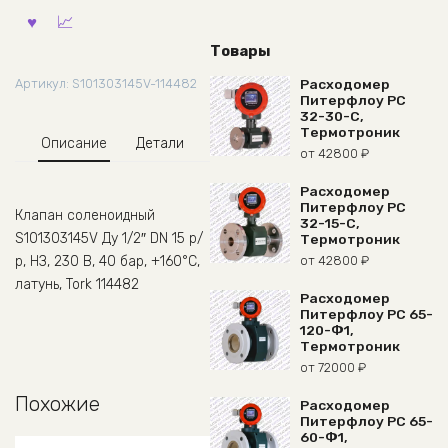
Товары
Расходомер
Артикул:
S101303145V-114482
Питерфлоу РС
32-30-С,
Термотроник
Описание
Детали
от
42800
₽
Расходомер
Питерфлоу РС
Клапан соленоидный
32-15-С,
S101303145V Ду 1/2″ DN 15 р/
Термотроник
от
42800
₽
р, НЗ, 230 В, 40 бар, +160°С,
латунь, Tork 114482
Расходомер
Питерфлоу РС 65-
120-Ф1,
Термотроник
от
72000
₽
Похожие
Расходомер
Питерфлоу РС 65-
60-Ф1,