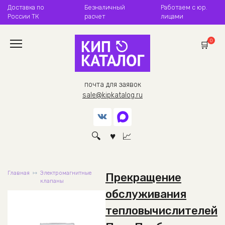
Перейти
Доставка по
Безналичный
Работаем с юр.
к
России ТК
расчет
лицами
содержанию
0
почта для заявок
sale@kipkatalog.ru
Главная
Электромагнитные
Прекращение
клапаны
обслуживания
тепловычислителей