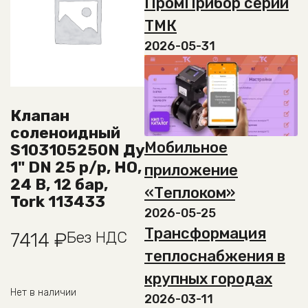
ПромПрибор серии
ТМК
2026-05-31
Клапан
соленоидный
Мобильное
S103105250N Ду
1" DN 25 р/р, НО,
приложение
24 В, 12 бар,
«Теплоком»
Tork 113433
2026-05-25
Трансформация
Без НДС
7414
₽
теплоснабжения в
крупных городах
Нет в наличии
2026-03-11