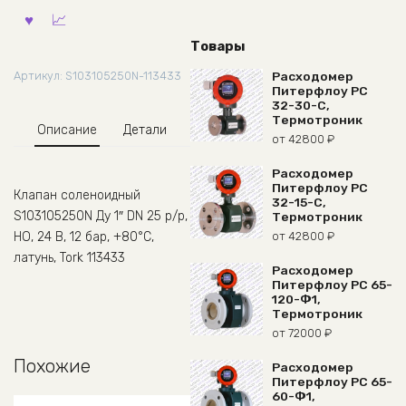
Товары
Расходомер
Артикул:
S103105250N-113433
Питерфлоу РС
32-30-С,
Термотроник
Описание
Детали
от
42800
₽
Расходомер
Питерфлоу РС
Клапан соленоидный
32-15-С,
S103105250N Ду 1″ DN 25 р/р,
Термотроник
от
42800
₽
НО, 24 В, 12 бар, +80°С,
латунь, Tork 113433
Расходомер
Питерфлоу РС 65-
120-Ф1,
Термотроник
от
72000
₽
Похожие
Расходомер
Питерфлоу РС 65-
60-Ф1,