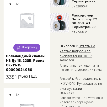
Термотроник
от
72000
₽
Расходомер
Питерфлоу РС
80-180-Ф1,
Термотроник
от
77700
₽
Вячеслав
к
Ответы на
В корзину
частые вопросы по
Соленоидный клапан
эксплуатации ВКТ-7
НЗ Ду 15, 220В, Росма
2025-03-31
СК-11-15
Аналогичная ситуация и на
00000024080
нашем ВКТ7, удалось решить?
Без НДС
3381
₽
Андрей
к
Распределитель
INDIV-X-10. Руководство по
эксплуатации
2025-03-29
Здравствуйте. При установке
нового прибора нужно
обращаться за