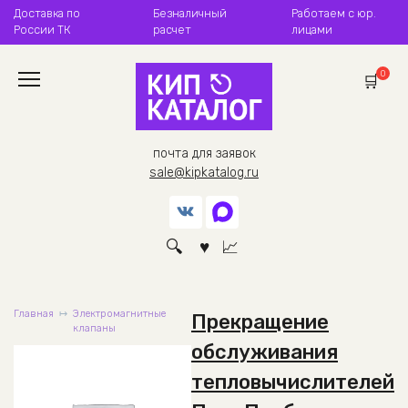
Перейти
Доставка по
Безналичный
Работаем с юр.
к
России ТК
расчет
лицами
содержанию
0
почта для заявок
sale@kipkatalog.ru
Главная
Электромагнитные
Прекращение
клапаны
обслуживания
тепловычислителей