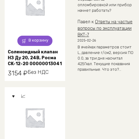
опломбировкой или прибор
начнет работать?
Павел
к
Ответы на частые
вопросы по эксплуатации
ВКТ-7
В корзину
2025-02-26
В ячейках параметров стоит
Соленоидный клапан
L, давление г/см2, версия ПО
НЗ Ду 20, 24В, Росма
0.0, за три дня насчитал
CK-12-20 00000013041
425Гкал. Текущие показания
правильные. Что это?…
Без НДС
3154
₽