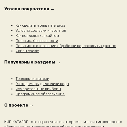
можно
выбрать
Уголок покупателя →
на
странице
товара.
Как сделать и оплатить заказ
Условия доставки и гарантия
Как пользоваться сайтом
Политика безопасности
Политика в отношении обработки персональных данных
Файлы cookie
Популярные разделы →
Тепловычислители
Расходомеры
и
счетчики воды
Измерительные приборы
Программное обеспечение
О проекте →
КИП КАТАЛОГ - это справочник и интернет - магазин инженерного
оборудования и программного обеспечения для систем