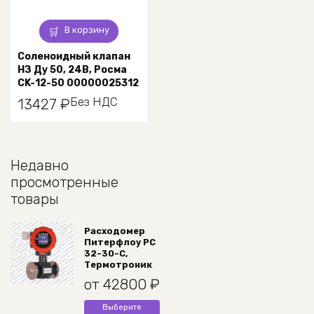
В корзину
Соленоидный клапан
НЗ Ду 50, 24В, Росма
CK-12-50 00000025312
Без НДС
13427
₽
Недавно
просмотренные
товары
Расходомер
Питерфлоу РС
32-30-С,
Термотроник
от
42800
₽
Этот
Выберите