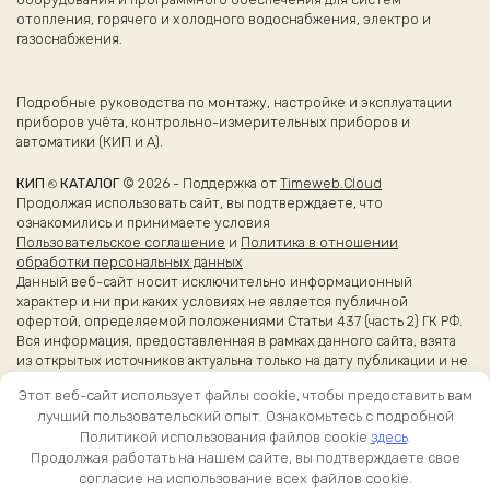
отопления, горячего и холодного водоснабжения, электро и
газоснабжения.
Подробные руководства по монтажу, настройке и эксплуатации
приборов учёта, контрольно-измерительных приборов и
автоматики (КИП и А).
КИП ⎋ КАТАЛОГ
© 2026 - Поддержка от
Timeweb.Cloud
Продолжая использовать сайт, вы подтверждаете, что
ознакомились и принимаете условия
Пользовательское соглашение
и
Политика в отношении
обработки персональных данных
Данный веб-сайт носит исключительно информационный
характер и ни при каких условиях не является публичной
офертой, определяемой положениями Статьи 437 (часть 2) ГК РФ.
Вся информация, предоставленная в рамках данного сайта, взята
из открытых источников актуальна только на дату публикации и не
является справочной.
Этот веб-сайт использует файлы cookie, чтобы предоставить вам
Более точные сведения об эксплуатации приборов вы можете
лучший пользовательский опыт. Ознакомьтесь с подробной
получить из оригинальных каталогов и руководств
Политикой использования файлов cookie
здесь
.
производителей.
Продолжая работать на нашем сайте, вы подтверждаете свое
согласие на использование всех файлов cookie.