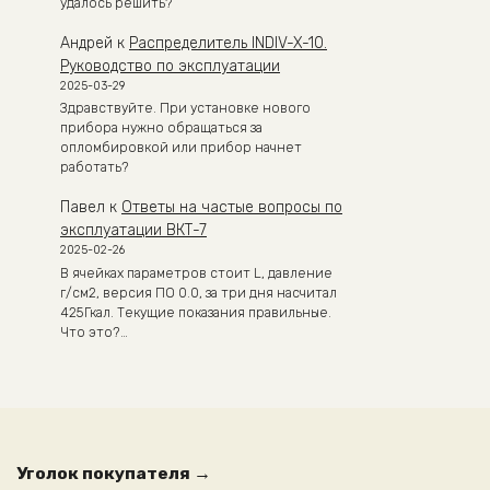
удалось решить?
Андрей
к
Распределитель INDIV-X-10.
Руководство по эксплуатации
2025-03-29
Здравствуйте. При установке нового
прибора нужно обращаться за
опломбировкой или прибор начнет
работать?
Павел
к
Ответы на частые вопросы по
эксплуатации ВКТ-7
2025-02-26
В ячейках параметров стоит L, давление
г/см2, версия ПО 0.0, за три дня насчитал
425Гкал. Текущие показания правильные.
Что это?…
Уголок покупателя →