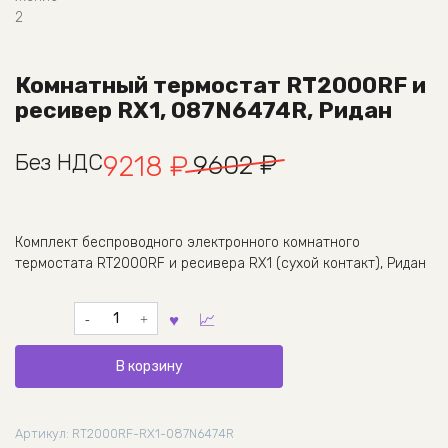
Комнатный термостат RT2000RF и
ресивер RX1, 087N6474R, Ридан
Первоначальная
Текущая
Без НДС
9602
₽
9218
₽
цена
цена:
составляла
9218 ₽.
Комплект беспроводного электронного комнатного
термостата RT2000RF и ресивера RX1 (сухой контакт), Ридан
9602 ₽.
Количество
товара
Комнатный
В корзину
термостат
RT2000RF
и
Артикул:
RT2000RF-RX1-087N6474R
ресивер