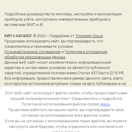
Подробные руководства по монтажу, настройке и эксплуатации
приборов учёта, контрольно-измерительных приборов и
автоматики (КИП и А).
КИП ⎋ КАТАЛОГ
© 2026 - Поддержка от
Timeweb.Cloud
Продолжая использовать сайт, вы подтверждаете, что
ознакомились и принимаете условия
Пользовательское соглашение
и
Политика в отношении
обработки персональных данных
Данный веб-сайт носит исключительно информационный
характер и ни при каких условиях не является публичной
офертой, определяемой положениями Статьи 437 (часть 2) ГК РФ.
Вся информация, предоставленная в рамках данного сайта, взята
из открытых источников актуальна только на дату публикации и не
является справочной.
Этот веб-сайт использует файлы cookie, чтобы предоставить вам
Более точные сведения об эксплуатации приборов вы можете
лучший пользовательский опыт. Ознакомьтесь с подробной
получить из оригинальных каталогов и руководств
Политикой использования файлов cookie
здесь
.
производителей.
Продолжая работать на нашем сайте, вы подтверждаете свое
согласие на использование всех файлов cookie.
Если вы не согласны с использованием таких файлов, вы можете
настроить свой браузер, чтобы ограничить или исключить их