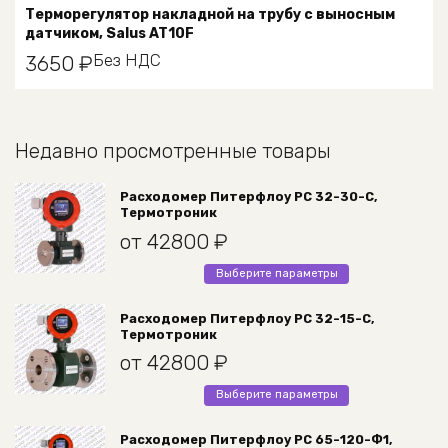
Терморегулятор накладной на трубу с выносным
датчиком, Salus AT10F
Без НДС
3650
₽
Недавно просмотренные товары
Расходомер Питерфлоу РС 32-30-С,
Термотроник
от
42800
₽
Этот
Выберите параметры
товар
имеет
Расходомер Питерфлоу РС 32-15-С,
Термотроник
несколько
вариаций.
от
42800
₽
Опции
Этот
Выберите параметры
можно
товар
выбрать
имеет
Расходомер Питерфлоу РС 65-120-Ф1,
на