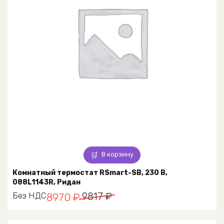
В корзину
Комнатный термостат RSmart-SB, 230 В,
088L1143R, Ридан
Первоначальная
Текущая
Без НДС
9817
₽
8970
₽
цена
цена: