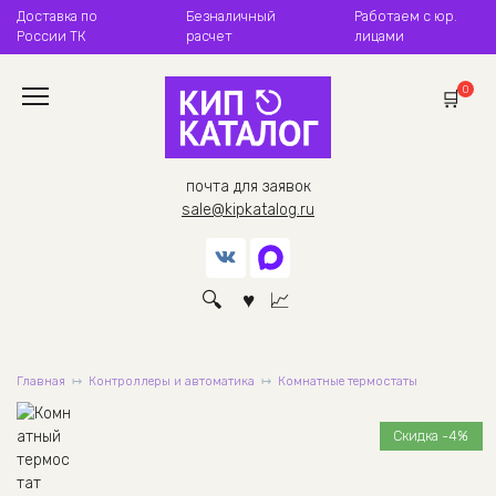
Перейти
Доставка по
Безналичный
Работаем с юр.
к
России ТК
расчет
лицами
содержанию
0
почта для заявок
sale@kipkatalog.ru
Главная
Контроллеры и автоматика
Комнатные термостаты
Скидка -4%