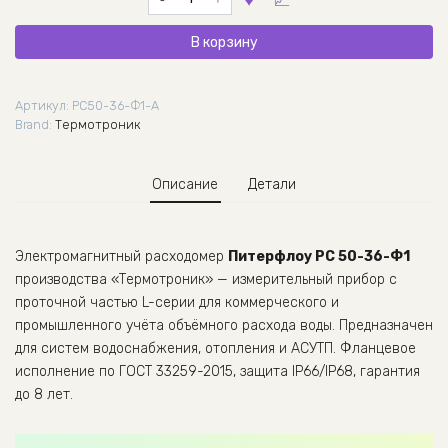
товара
Расходомер
В корзину
Питерфлоу
РС
50-
Артикул:
РС50-36-Ф1-А
36-
Brand:
Термотроник
Ф1,
Термотроник
Описание
Детали
Электромагнитный расходомер
Питерфлоу РС 50-36-Ф1
производства «Термотроник» — измерительный прибор с
проточной частью L-серии для коммерческого и
промышленного учёта объёмного расхода воды. Предназначен
для систем водоснабжения, отопления и АСУТП. Фланцевое
исполнение по ГОСТ 33259-2015, защита IP66/IP68, гарантия
до 8 лет.