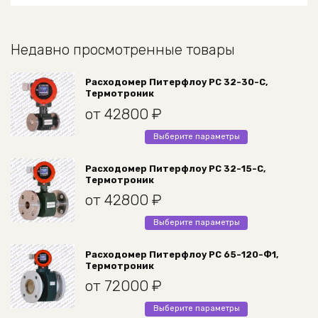
Недавно просмотренные товары
Расходомер Питерфлоу РС 32-30-С,
Термотроник
от
42800
₽
Этот
Выберите параметры
товар
имеет
Расходомер Питерфлоу РС 32-15-С,
Термотроник
несколько
вариаций.
от
42800
₽
Опции
Этот
Выберите параметры
можно
товар
выбрать
имеет
Расходомер Питерфлоу РС 65-120-Ф1,
на
Термотроник
несколько
странице
вариаций.
от
72000
₽
товара.
Опции
Этот
Выберите параметры
можно