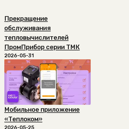
товар
выбрать
имеет
на
несколько
странице
Прекращение
вариаций.
товара.
Опции
обслуживания
можно
тепловычислителей
выбрать
на
ПромПрибор серии ТМК
странице
2026-05-31
товара.
Мобильное приложение
«Теплоком»
2026-05-25