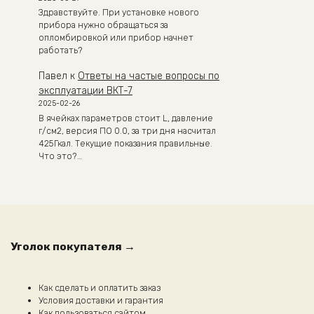
Здравствуйте. При установке нового
прибора нужно обращаться за
опломбировкой или прибор начнет
работать?
Павел
к
Ответы на частые вопросы по
эксплуатации ВКТ-7
2025-02-26
В ячейках параметров стоит L, давление
г/см2, версия ПО 0.0, за три дня насчитал
425Гкал. Текущие показания правильные.
Что это?…
Уголок покупателя →
Как сделать и оплатить заказ
Условия доставки и гарантия
Как пользоваться сайтом