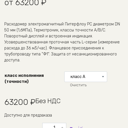
от
63200
₽
Расходомер электромагнитный Питерфлоу РС диаметром DN
50 мм (1,6МПа), Термотроник, классы точности A/B/C.
Поворотный дисплей и вcтроенная индикация.
Усовершенствованная проточная часть L-серии (измерение
расхода до 36 м3/час). Фланцевое присоединения к
трубопроводу типа "Ф1". Защита от несанкционированного
доступа.
класс исполнения
(точности)
Очистить
Без НДС
63200
₽
Доступно для предзаказа
Количество