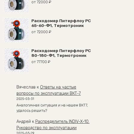
от
72000
₽
Расходомер Питерфлоу РС
65-60-Ф1, Термотроник
от
72000
₽
Расходомер Питерфлоу РС
80-180-Ф1, Термотроник
от
77700
₽
Вячеслав
к
Ответы на частые
вопросы по эксплуатации ВКТ-7
2025-03-31
Аналогичная ситуация и на нашем ВКТ7,
удалось решить?
Андрей
к
Распределитель INDIV-X-10.
Руководство по эксплуатации
2025-03-29