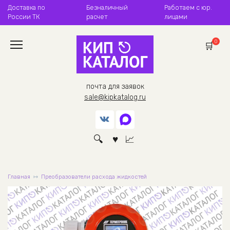
Перейти
Доставка по
Безналичный
Работаем с юр.
к
России ТК
расчет
лицами
содержанию
0
почта для заявок
sale@kipkatalog.ru
Главная
Преобразователи расхода жидкостей