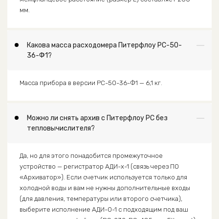
мм.
Какова масса расходомера Питерфлоу РС-50-
36-Ф1?
Масса прибора в версии РС-50-36-Ф1 — 6,1 кг.
Можно ли снять архив с Питерфлоу РС без
тепловычислителя?
Да, но для этого понадобится промежуточное
устройство — регистратор АДИ-х-1 (связь через ПО
«Архиватор»). Если счетчик используется только для
холодной воды и вам не нужны дополнительные входы
(для давления, температуры или второго счетчика),
выберите исполнение АДИ-0-1 с подходящим под ваш