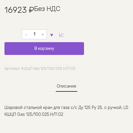
Без НДС
16923
₽
Количество
товара
Шаровой
В корзину
стальной
кран
для
Артикул:
КШЦП Gas 125/100.025.Н/П.02
газа
с/
с
Описание
Ду
125
Ру
25,
Шаровой стальной кран для газа с/с Ду 125 Ру 25, с ручкой, LD
с
КШЦП Gas 125/100.025.Н/П.02
ручкой,
LD
КШЦП