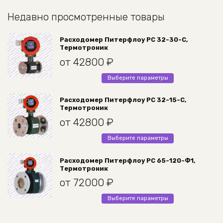
Недавно просмотренные товары
Расходомер Питерфлоу РС 32-30-С,
Термотроник
от
42800
₽
Этот
Выберите параметры
товар
имеет
Расходомер Питерфлоу РС 32-15-С,
Термотроник
несколько
вариаций.
от
42800
₽
Опции
Этот
Выберите параметры
можно
товар
выбрать
имеет
Расходомер Питерфлоу РС 65-120-Ф1,
на
Термотроник
несколько
странице
вариаций.
от
72000
₽
товара.
Опции
Этот
Выберите параметры
можно
товар
выбрать
имеет
на