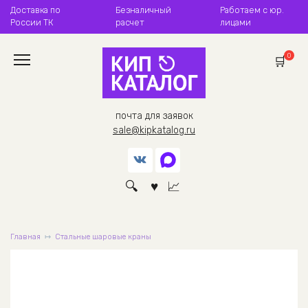
Перейти
Доставка по
Безналичный
Работаем с юр.
к
России ТК
расчет
лицами
содержанию
0
почта для заявок
sale@kipkatalog.ru
Главная
Стальные шаровые краны