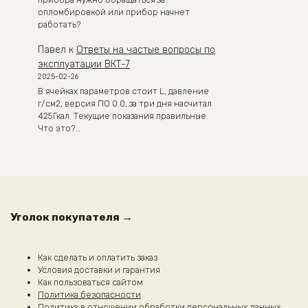
прибора нужно обращаться за
опломбировкой или прибор начнет
работать?
Павел
к
Ответы на частые вопросы по
эксплуатации ВКТ-7
2025-02-26
В ячейках параметров стоит L, давление
г/см2, версия ПО 0.0, за три дня насчитал
425Гкал. Текущие показания правильные.
Что это?…
Уголок покупателя →
Как сделать и оплатить заказ
Условия доставки и гарантия
Как пользоваться сайтом
Политика безопасности
Политика в отношении обработки персональных данных