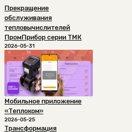
несколько
странице
Прекращение
вариаций.
товара.
Опции
обслуживания
можно
тепловычислителей
выбрать
на
ПромПрибор серии ТМК
странице
2026-05-31
товара.
Мобильное приложение
«Теплоком»
2026-05-25
Трансформация