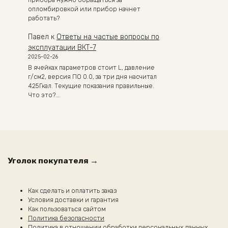
прибора нужно обращаться за
опломбировкой или прибор начнет
работать?
Павел
к
Ответы на частые вопросы по
эксплуатации ВКТ-7
2025-02-26
В ячейках параметров стоит L, давление
г/см2, версия ПО 0.0, за три дня насчитал
425Гкал. Текущие показания правильные.
Что это?…
Уголок покупателя →
Как сделать и оплатить заказ
Условия доставки и гарантия
Как пользоваться сайтом
Политика безопасности
Политика в отношении обработки персональных данных