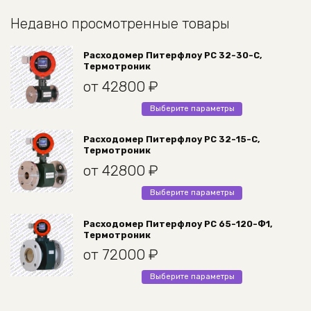
Недавно просмотренные товары
Расходомер Питерфлоу РС 32-30-С,
Термотроник
от
42800
₽
Этот
Выберите параметры
товар
имеет
Расходомер Питерфлоу РС 32-15-С,
Термотроник
несколько
вариаций.
от
42800
₽
Опции
Этот
Выберите параметры
можно
товар
выбрать
имеет
Расходомер Питерфлоу РС 65-120-Ф1,
на
Термотроник
несколько
странице
вариаций.
от
72000
₽
товара.
Опции
Этот
Выберите параметры
можно
товар
выбрать
имеет
на