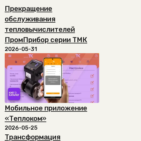
несколько
странице
Прекращение
вариаций.
товара.
Опции
обслуживания
можно
тепловычислителей
выбрать
на
ПромПрибор серии ТМК
странице
2026-05-31
товара.
Мобильное приложение
«Теплоком»
2026-05-25
Трансформация