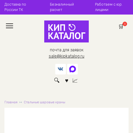
Перейти
Доставка по
Безналичный
Работаем с юр.
к
России ТК
расчет
лицами
содержанию
0
почта для заявок
sale@kipkatalog.ru
Главная
Стальные шаровые краны