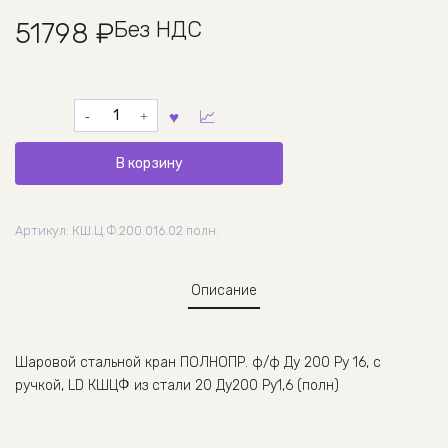
Без НДС
51798
₽
Количество
товара
Шаровой
В корзину
стальной
кран
ПОЛНОПР.
Артикул:
КШ.Ц.Ф.200.016.02 полн.
ф/
ф
Ду
Описание
200
Ру
16,
с
Шаровой стальной кран ПОЛНОПР. ф/ф Ду 200 Ру 16, с
ручкой,
ручкой, LD КШЦФ из стали 20 Ду200 Ру1,6 (полн)
LD,
КШ.Ц.Ф.200.016.02