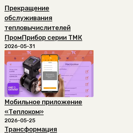
несколько
странице
Прекращение
вариаций.
товара.
Опции
обслуживания
можно
тепловычислителей
выбрать
на
ПромПрибор серии ТМК
странице
2026-05-31
товара.
Мобильное приложение
«Теплоком»
2026-05-25
Трансформация