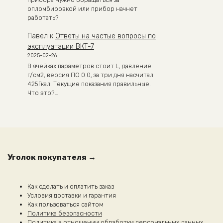
прибора нужно обращаться за
опломбировкой или прибор начнет
работать?
Павел
к
Ответы на частые вопросы по
эксплуатации ВКТ-7
2025-02-26
В ячейках параметров стоит L, давление
г/см2, версия ПО 0.0, за три дня насчитал
425Гкал. Текущие показания правильные.
Что это?…
Уголок покупателя →
Как сделать и оплатить заказ
Условия доставки и гарантия
Как пользоваться сайтом
Политика безопасности
Политика в отношении обработки персональных данных