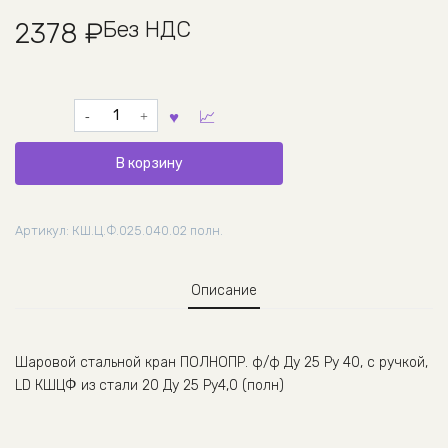
Без НДС
2378
₽
Количество
товара
Шаровой
В корзину
стальной
кран
ПОЛНОПР.
Артикул:
КШ.Ц.Ф.025.040.02 полн.
ф/
ф
Ду
Описание
25
Ру
40,
с
Шаровой стальной кран ПОЛНОПР. ф/ф Ду 25 Ру 40, с ручкой,
ручкой,
LD КШЦФ из стали 20 Ду 25 Ру4,0 (полн)
LD,
КШ.Ц.Ф.025.040.02