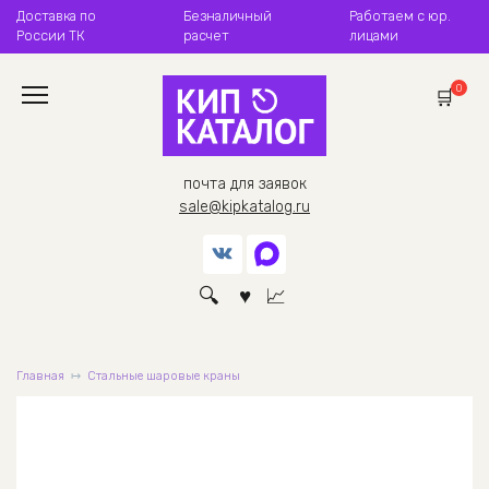
Перейти
Доставка по
Безналичный
Работаем с юр.
к
России ТК
расчет
лицами
содержанию
0
почта для заявок
sale@kipkatalog.ru
Главная
Стальные шаровые краны