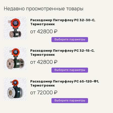
Недавно просмотренные товары
Расходомер Питерфлоу РС 32-30-С,
Термотроник
от
42800
₽
Этот
Выберите параметры
товар
имеет
Расходомер Питерфлоу РС 32-15-С,
Термотроник
несколько
вариаций.
от
42800
₽
Опции
Этот
Выберите параметры
можно
товар
выбрать
имеет
Расходомер Питерфлоу РС 65-120-Ф1,
на
Термотроник
несколько
странице
вариаций.
от
72000
₽
товара.
Опции
Этот
Выберите параметры
можно
товар
выбрать
имеет
на