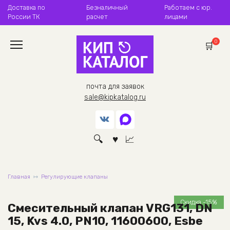
Перейти
Доставка по
Безналичный
Работаем с юр.
к
России ТК
расчет
лицами
содержанию
0
почта для заявок
sale@kipkatalog.ru
Главная
Регулирующие клапаны
Скидка -15%
Смесительный клапан VRG131, DN
15, Kvs 4.0, PN10, 11600600, Esbe