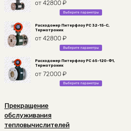
от
42800
₽
Этот
Выберите параметры
товар
имеет
Расходомер Питерфлоу РС 32-15-С,
Термотроник
несколько
вариаций.
от
42800
₽
Опции
Этот
Выберите параметры
можно
товар
выбрать
имеет
Расходомер Питерфлоу РС 65-120-Ф1,
на
Термотроник
несколько
странице
вариаций.
от
72000
₽
товара.
Опции
Этот
Выберите параметры
можно
товар
выбрать
имеет
на
несколько
странице
Прекращение
вариаций.
товара.
Опции
обслуживания
можно
тепловычислителей
выбрать