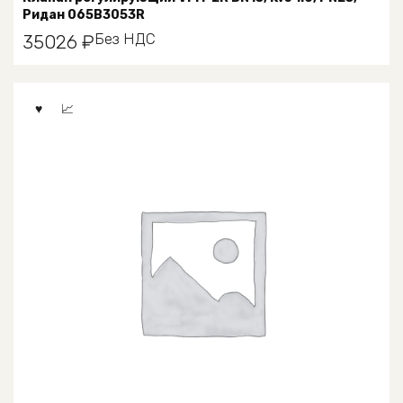
Ридан 065B3053R
Без НДС
35026
₽