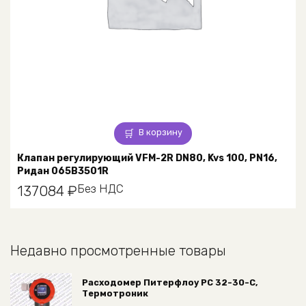
В корзину
Клапан регулирующий VFM-2R DN80, Kvs 100, PN16,
Ридан 065B3501R
Без НДС
137084
₽
Недавно просмотренные товары
Расходомер Питерфлоу РС 32-30-С,
Термотроник