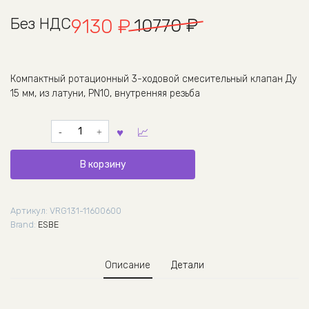
Первоначальная
Текущая
Без НДС
10770
₽
9130
₽
цена
цена:
составляла
9130 ₽.
Компактный ротационный 3-ходовой смесительный клапан Ду
15 мм, из латуни, PN10, внутренняя резьба
10770 ₽.
Количество
товара
Смесительный
В корзину
клапан
VRG131,
DN
Артикул:
VRG131-11600600
15,
Brand:
ESBE
Kvs
4.0,
PN10,
Описание
Детали
11600600,
Esbe