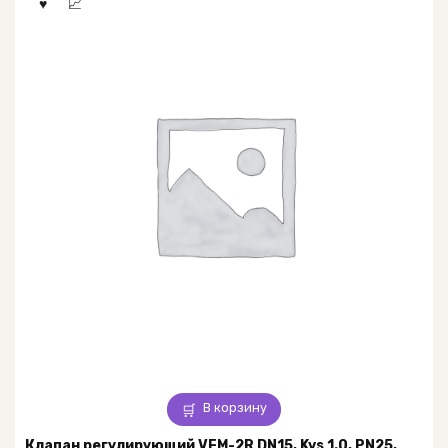
В корзину
Клапан регулирующий VFM-2R DN15, Kvs 1.0, PN25,